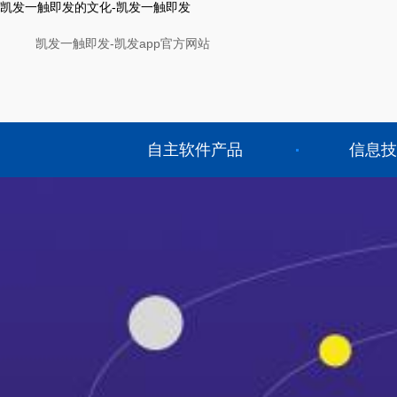
凯发一触即发的文化-凯发一触即发
凯发一触即发-凯发app官方网站
自主软件产品
信息技