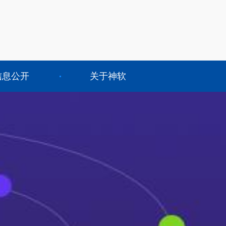
信息公开
关于神软