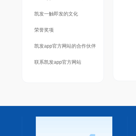
凯发一触即发的文化
荣誉奖项
凯发app官方网站的合作伙伴
联系凯发app官方网站