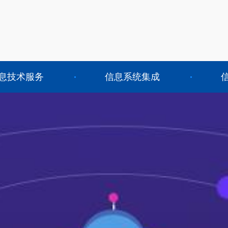
息技术服务
信息系统集成