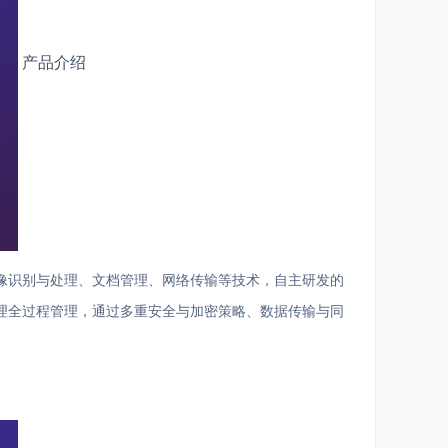
产品介绍
像识别与处理、文档管理、网络传输等技术，自主研发的
理全过程管理，通过多重安全与加密策略、数据传输与同
电的办理，同时还提供快捷的查询和统计功能，方便对
绑定之外，还具有三权分立、日志记录、身份校验等多重