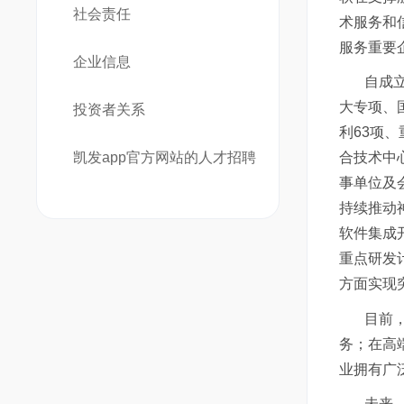
社会责任
术服务和
服务重要
企业信息
自成
大专项、
投资者关系
利63项
凯发app官方网站的人才招聘
合技术中
事单位及
持续推动
软件集成
重点研发
方面实现
目前
务；在高
业拥有广
未来