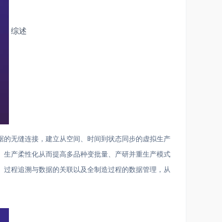
综述
据的无缝连接，建立从空间、时间到状态同步的虚拟生产
、生产柔性化从而提高多品种变批量、产研并重生产模式
、过程追溯与数据的关联以及全制造过程的数据管理，从