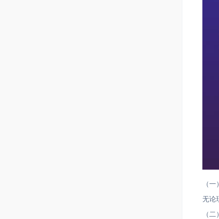
（一
无论
（二）