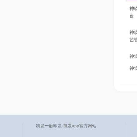
神
台
神
艺
神
神
凯发一触即发-凯发app官方网站