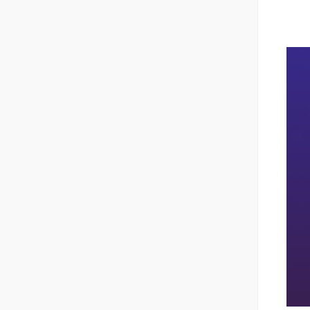
构建
（三
以角
（四
通过
（五
实时