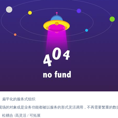
图 神软智能生产管理凯发一触即
）扁平化的服务式组织
现场的对象或是业务功能都被以服务的形式灵活调用，不再需要繁重的数
松耦合 /高灵活 / 可拓展