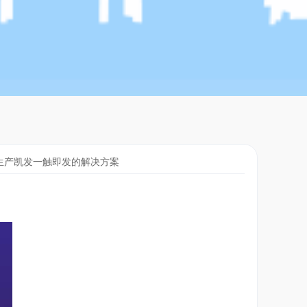
生产凯发一触即发的解决方案