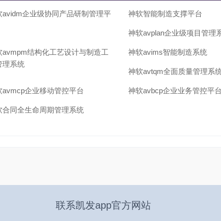
软avidm企业级协同产品研制管理平
神软智能制造支撑平台
神软avplan企业级项目管理
软avmpm结构化工艺设计与制造工
神软avims智能制造系统
管理系统
神软avtqm全面质量管理系
软avmcp企业移动管控平台
神软avbcp企业业务管控平
软合同全生命周期管理系统
联系凯发app官方网站