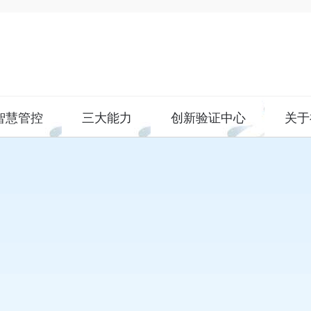
智慧管控
三大能力
创新验证中心
关于