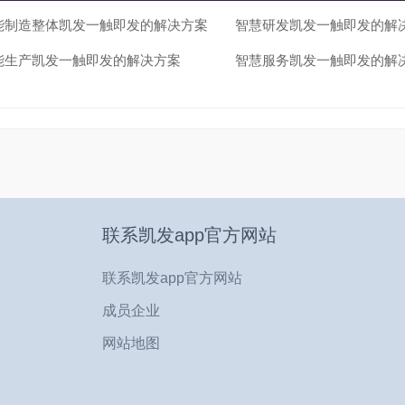
利用资源平衡、资源统计等功能，为资源调度提供依据，提升计划完成的
能制造整体凯发一触即发的解决方案
智慧研发凯发一触即发的解
荷情况查看等。
能生产凯发一触即发的解决方案
智慧服务凯发一触即发的解
(4) 经费管理
围绕收支两线进行预算及管控。功能包括费用科目、经费模板、财务预算
(5) 风险管理
对项目风险进行识别和度量，形成风险应对计划，降低风险造成的危害。
(6) 合同管理
对合同的全生命周期进行管理。功能包括合同起草、审批、签订、履约、
联系凯发app官方网站
(7) 沟通管理
联系凯发app官方网站
对项目实施过程中需要沟通的活动进行管理。功能包括消息提醒、个人中
成员企业
(8) 项目验收
网站地图
对项目结题验收过程的管理。
(9) 文档管理