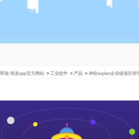
即发-凯发app官方网站
>
工业软件
>
产品
>
神软avplan企业级项目管