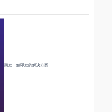
方面都具有先进性，而且可构建开放的二次开发服务生态
凯发一触即发的解决方案
目自动启动。功能包括立项指南、项目申报、批复下达、
周期、三年滚动计划、年度计划、月度计划、周计划、天计
批下发、执行、调整、监控等。