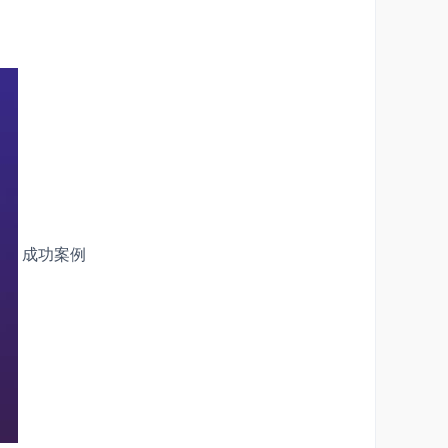
项目管理过程更精细。
项目协同、审批与下发、执行与反馈，达到“多级贯通、
级之间的计划编制、多级审批与下发，实现项目计划的多
成功案例
动研制技术流程状态变化。
融合要求。
保密局涉密信息系统安全保密测评中心的分级防护测评。