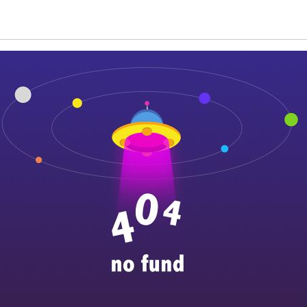
（8） 自主可控、灵活开放的平台
基于新的adp平台开发，在遵循的标准、功能架构、安全架构、技术架构
帮助用户解决多元化的业务需求。
图 系统功能架构
(1) 立项管理
根据产品开发需求、立项论证结果等进行立项申请，评审，审批通过后项
项项目和被驳回项目查看等功能。
(2) 进度管理
基于里程碑节点/控制要求节点，按远粗近细原则，逐次细化项目全生命
实现项目全生命周期计划的闭环管理和动态控制。功能包括计划编制、审
(3) 资源管理