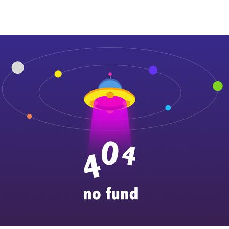
（2） 以计划为龙头的多要素管理
以wbs为基础牵引串接项目管理各知识领域，层次清晰，要素全面，促使
（3） 多级组织间项目跨域协同
支持大型项目的多级跨域协同管理，通过分布式部署，实现多级组织间的
执行”的效果。
（4） 多级网络计划全范围协同
适应企业大型项目的多级管理体制，通过定义计划级别，有效地解决上下
控与协同。
（5） 技术过程与管理过程相融合
支持型号研制技术过程与计划管理过程相融合，通过计划状态变化自动驱
（6） 业务过程与财务过程相融合
支持项目管理业务过程与财务管控过程、采购管理过程的连通，满足业财
（7） 具有军工特色、符合国家保密要求
符合军工特色、国家保密要求的信息安全体系和权限管理体系，通过国家