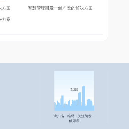
可行性。功能包括资源库管理、资源预约、资源调配、资
决方案
智慧管理凯发一触即发的解决方案
决方案
、项目预算和监控分析等
功能包括风险识别、风险评估、风险响应计划等。
验收及归档等。
心、项目论坛等。
请扫描二维码，关注凯发一
触即发