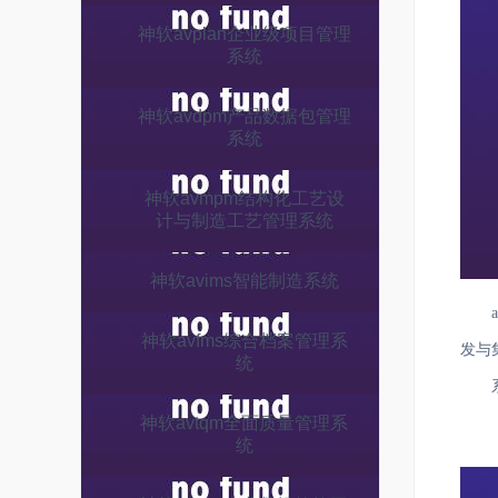
神软avplan企业级项目管理
系统
神软avdpm产品数据包管理
系统
神软avmpm结构化工艺设
计与制造工艺管理系统
神软avims智能制造系统
神软avfms综合档案管理系
发与
统
神软avtqm全面质量管理系
进行
统
项目