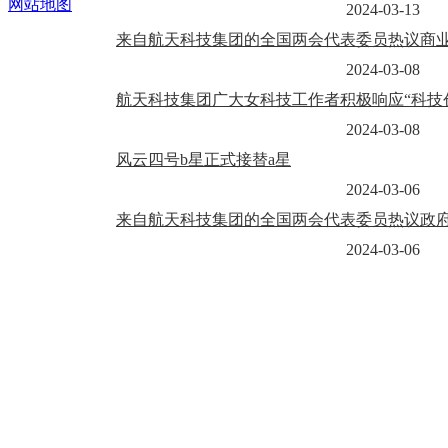
网站地图
2024-03-13
来自航天科技集团的全国两会代表委员热议商
2024-03-08
航天科技集团广大女科技工作者积极响应“科技
2024-03-08
风云四号b星正式接替a星
2024-03-06
来自航天科技集团的全国两会代表委员热议政
2024-03-06