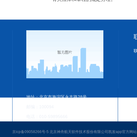
地址：北京市海淀区永丰路28号
邮编：100094
电话：010-59895666
京icp备09058266号-5 北京神舟航天软件技术股份有限公司凯发app官方网