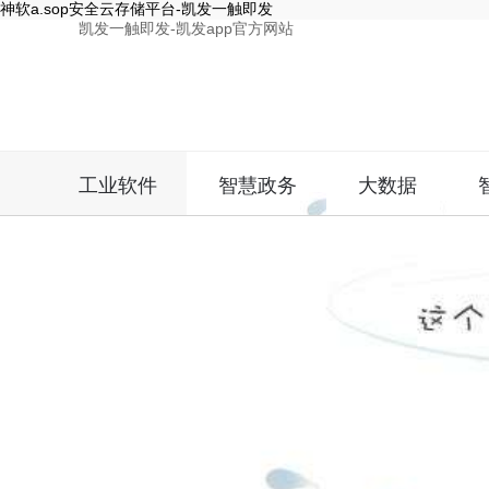
神软a.sop安全云存储平台-凯发一触即发
凯发一触即发-凯发app官方网站
工业软件
智慧政务
大数据