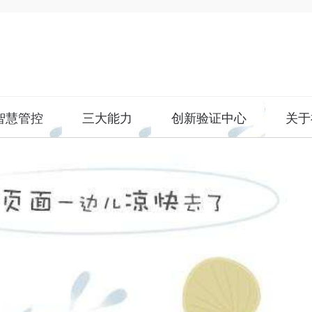
智慧管控
三大能力
创新验证中心
关于