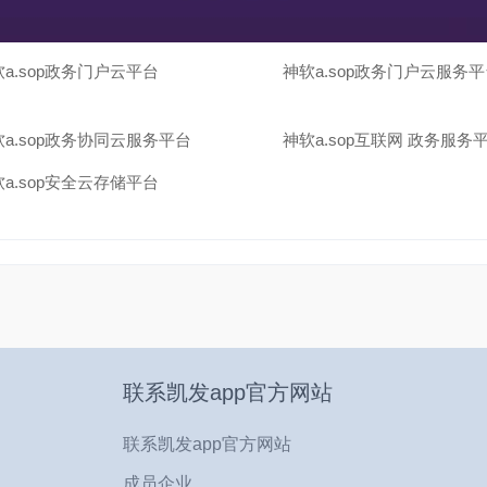
a.sop政务门户云平台
神软a.sop政务门户云服务
软a.sop政务协同云服务平台
神软a.sop互联网 政务服务
a.sop安全云存储平台
联系凯发app官方网站
联系凯发app官方网站
成员企业