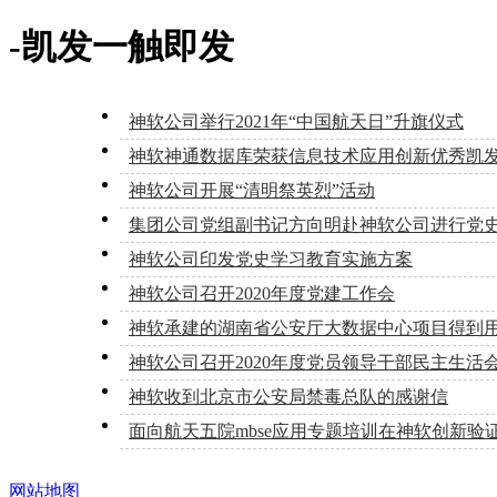
-凯发一触即发
神软公司举行2021年“中国航天日”升旗仪式
神软神通数据库荣获信息技术应用创新优秀凯
神软公司开展“清明祭英烈”活动
集团公司党组副书记方向明赴神软公司进行党
神软公司印发党史学习教育实施方案
神软公司召开2020年度党建工作会
神软承建的湖南省公安厅大数据中心项目得到
神软公司召开2020年度党员领导干部民主生活
神软收到北京市公安局禁毒总队的感谢信
面向航天五院mbse应用专题培训在神软创新验
网站地图