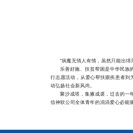
“病魔无情人有情，虽然只能出绵
乐善好施、扶贫帮困是中华民族
行志愿活动，从爱心帮扶眼疾患者到
动弘扬社会新风尚。
聚沙成塔，集腋成裘，过去的一
信神软公司全体青年的涓涓爱心必能