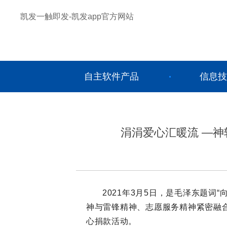
凯发一触即发-凯发app官方网站
自主软件产品
信息技
涓涓爱心汇暖流 —
2021
年
3
月
5
日，是毛泽东题词“
神与雷锋精神、志愿服务精神紧密融
心捐款活动。