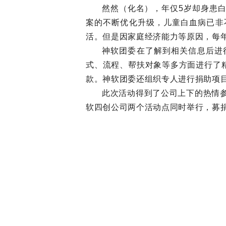
然然（化名），年仅
5
岁却身患
案的不断优化升级，儿童白血病已非
活。但是因家庭经济能力等原因，每
神软团委在了解到相关信息后进
式、流程、帮扶对象等多方面进行了
款。神软团委还组织专人进行捐助项
此次活动得到了公司上下的热情
软四创公司两个活动点同时举行，募