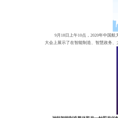
9
月
18
日上午
10
点，
2020
年中国航
大会上展示了在智能制造、智慧政务、