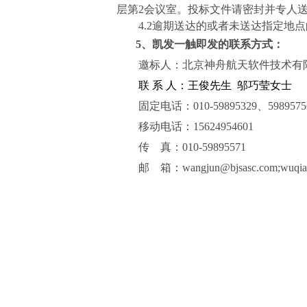
层第
2
会议室。投标文件请密封并专人
4.2
逾期送达的或者未送达指定地点
5
、凯发一触即发的联系方式：
邀标人：北京神舟航天软件技术有
联 系 人：王俊先生 邬巧莹女士
固定电话：
010-59895329
、
5989575
移动电话：
15624954601
传
真：
010-59895571
邮
箱：
wangjun@bjsasc.com
;
wuqia