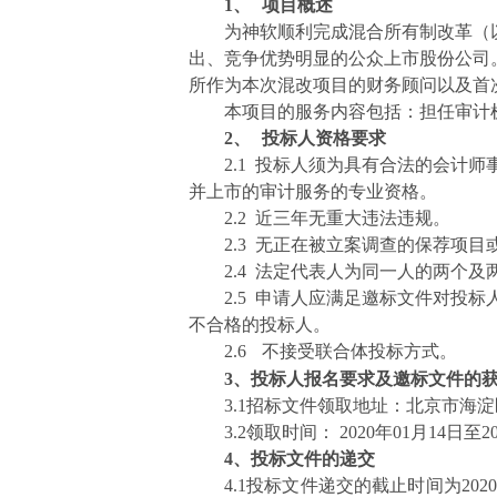
1、
项目概述
为神软顺利完成混合所有制改革（以
出、竞争优势明显的公众上市股份公司
所作为本次混改项目的财务顾问以及首
本项目的服务内容包括：担任审计
2、
投标人资格要求
2.1
投标人须为具有合法的会计师
并上市的审计服务的专业资格。
2.2
近三年无重大违法违规。
2.3
无正在被立案调查的保荐项目
2.4
法定代表人为同一人的两个及
2.5
申请人应满足邀标文件对投标
不合格的投标人。
2.6
不接受联合体投标方式。
3
、投标人报名要求及邀标文件的
3.1
招标文件领取地址：北京市海淀
3.2
领取时间：
2020
年
01
月
14
日至
2
4
、投标文件的递交
4.1
投标文件递交的截止时间为
2020