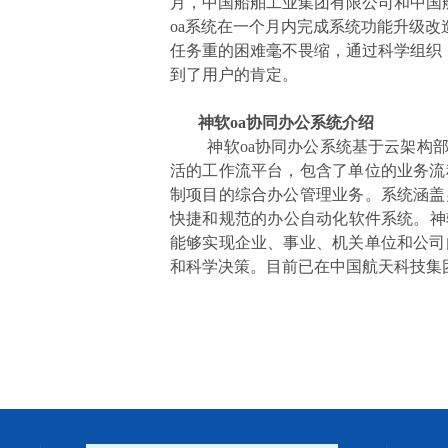
月，中国船舶工业集团有限公司和中国
oa系统在一个月内完成系统功能升级改
任务重的困难毫不畏缩，通过科学组织
到了用户的肯定。
神软oa协同办公系统介绍
神软oa协同办公系统基于云架构
活的工作流平台，包含了单位的业务流
制项目的综合办公管理业务。系统涵盖
快捷和规范的办公自动化软件系统。神
能够实现企业、事业、机关单位和公司
和科学决策。目前已在中国航天科技集