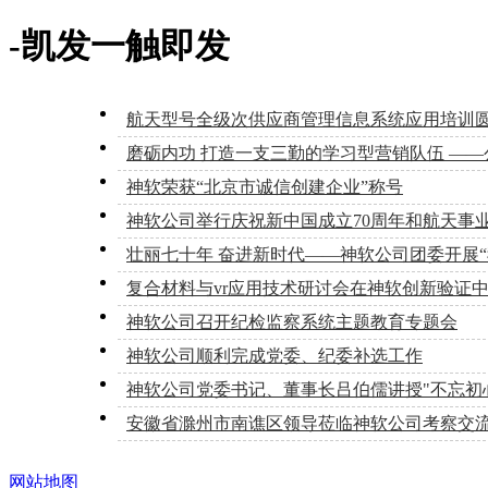
-凯发一触即发
航天型号全级次供应商管理信息系统应用培训
磨砺内功 打造一支三勤的学习型营销队伍 —
神软荣获“北京市诚信创建企业”称号
神软公司举行庆祝新中国成立70周年和航天事业
壮丽七十年 奋进新时代——神软公司团委开展“
复合材料与vr应用技术研讨会在神软创新验证
神软公司召开纪检监察系统主题教育专题会
神软公司顺利完成党委、纪委补选工作
神软公司党委书记、董事长吕伯儒讲授"不忘初
安徽省滁州市南谯区领导莅临神软公司考察交
网站地图