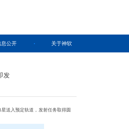
信息公开
关于神软
即发
01星送入预定轨道，发射任务取得圆