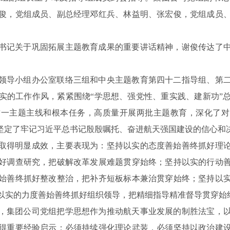
俊，党组成员、副总经理邓红兵、林益明、张宏俊，党组成员
书记关于巩固拓展主题教育成果的重要讲话精神，谢俊传达了
领导小组办公室联络三组和中央主题教育第四十二指导组、第
实的工作作风，紧紧围绕“学思想、强党性、重实践、建新功”
这一主题主线和根本任务，高质量开展两批主题教育，深化了对
加坚定了牢记习近平总书记殷殷嘱托、奋进航天强国建设的信心和
取得明显成效，主要表现为：坚持以实的态度善始善终抓好理
好调查研究，把破解改革发展难题贯穿始终；坚持以实的行动
始善终抓好整改整治，把补齐短板标本兼治贯穿始终；坚持以
以实的力度善始善终抓好组织领导，把精细指导精准督导贯穿始
，集团公司党组把学思想作为推动航天事业发展的制胜法宝，
得重要经验启示：必须持续强化理论武装，必须坚持以政治建