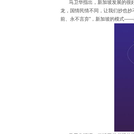
马卫华指出，新加坡发展的很
龙，国情民情不同，让我们抄也抄
前、永不言弃”，新加坡的模式—