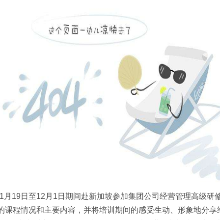
11月19日至12月1日期间赴新加坡参加集团公司经营管理高级
的课程情况和主要内容，并将培训期间的感受生动、形象地分享