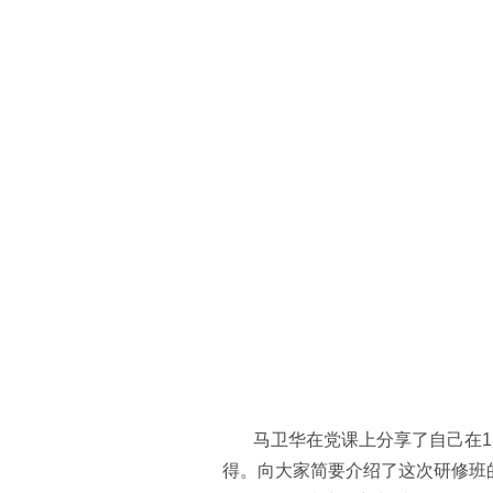
马卫华
在党课上分享了自己在
得。向大家简要介绍了这次研修班