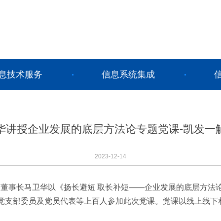
息技术服务
信息系统集成
华讲授企业发展的底层方法论专题党课-凯发一
2023-12-14
、董事长马卫华以《扬长避短 取长补短——企业发展的底层方法
党支部委员及党员代表等上百人参加此次党课。党课以线上线下