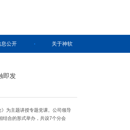
信息公开
关于神软
触即发
论》为主题讲授专题党课。公司领导
相结合的形式举办，共设7个分会