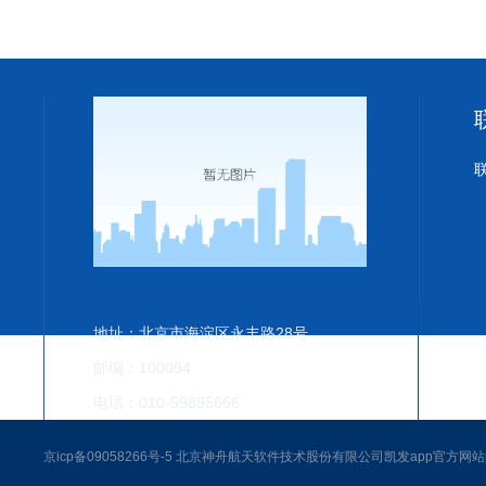
地址：北京市海淀区永丰路28号
邮编：100094
电话：010-59895666
京icp备09058266号-5 北京神舟航天软件技术股份有限公司凯发app官方网