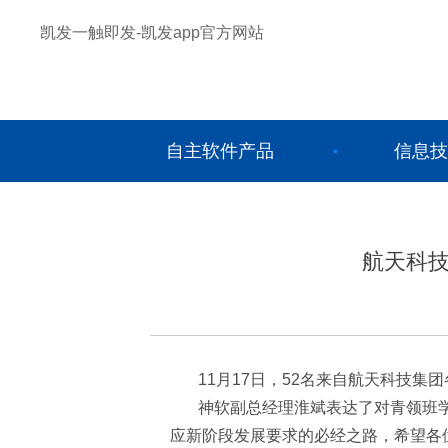
凯发一触即发-凯发app官方网站
自主软件产品
信息技
航天科技
11月17日，52名
来自
航天科技集团
神软副总经理
淮
斌
表达了
对
青领
班
应新阶段发展要求的必经之路，希望各