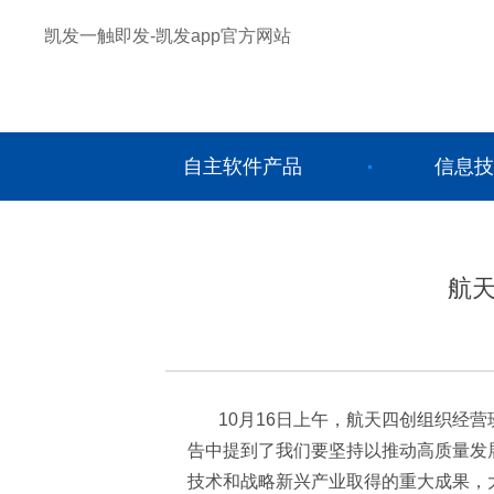
凯发一触即发-凯发app官方网站
自主软件产品
信息技
航
10月16日上午，航天四创组织经
告中提到了我们要坚持以推动高质量发展
技术和战略新兴产业取得的重大成果，