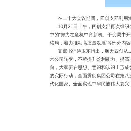
在二十大会议期间，四创支部利用
10月21日上午，四创支部再次组
中的“努力在危机中育新机、于变局中开
格局，着力推动高质量发展”等部分内容
支部书记姚卫东指出，航天四创从
术公司转变，不断提升盈利能力、提高
向，大家要在思想、意识和认识上形成
的实际行动，全面贯彻集团公司在第八
代化国家、全面实现中华民族伟大复兴