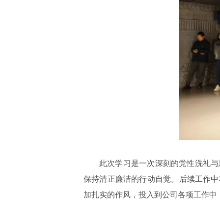
此次学习是一次深刻的党性洗礼与
保持清正廉洁的行动自觉。后续工作中
加扎实的作风，投入到公司各项工作中