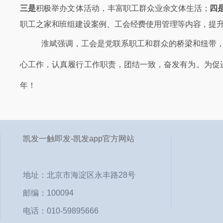
三是
积极
举办文体活动，
丰富职工群众业余文体生活；
四
职工之
家和班组建设案例、工会经费使用管理
等内容，提
淮斌强调，
工会是党联系职工和群众的桥梁和纽带
心工作，认真履行工作职责，团结一致，奋发有为。为促
年！
凯发一触即发-凯发app官方网站
地址：北京市海淀区永丰路28号
邮编：100094
电话：010-59895666