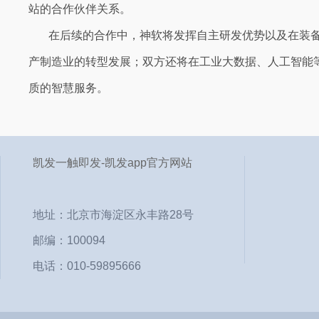
站的合作伙伴关系。
在后续的合作中，神软将发挥自主研发优势以及在装
产制造业的转型发展；双方还将在工业大数据、人工智能
质的智慧服务。
凯发一触即发-凯发app官方网站
地址：北京市海淀区永丰路28号
邮编：100094
电话：010-59895666