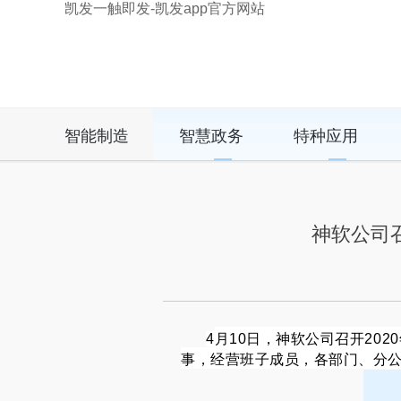
凯发一触即发-凯发app官方网站
智能制造
智慧政务
特种应用
神软公司
4
月
10
日，神软公司召开
2020
事，经营班子成员，各部门、分