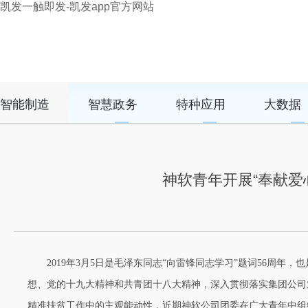
凯发一触即发-凯发app官方网站
智能制造
智慧政务
特种应用
大数据
神软青年开展“奉献爱
2019年3月5日是毛泽东同志“向雷锋同志学习”题词56周年
想、党的十九大精神和共青团十八大精神，深入贯彻落实集团公司
精准扶贫工作中的主观能动性，近期神软公司团委在广大青年中组