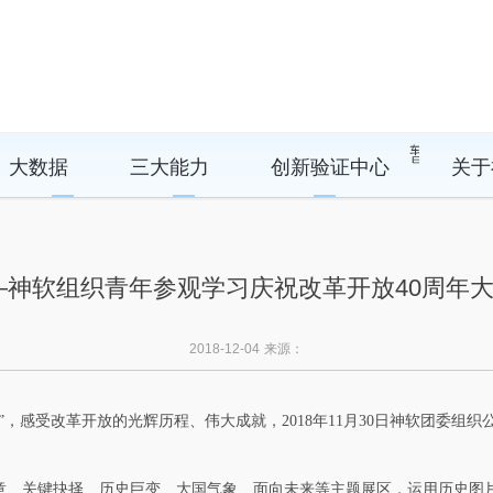
大数据
三大能力
创新验证中心
关于
—神软组织青年参观学习庆祝改革开放40周年
2018-12-04
来源：
，感受改革开放的光辉历程、伟大成就，2018年11月30日神软团委组织
章、关键抉择、历史巨变、大国气象、面向未来等主题展区，运用历史图