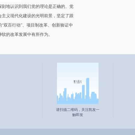
深刻地认识到我们党的理论是正确的、党
会主义现代化建设的光明前景，坚定了跟
“双百行动”、项目制改革、创新验证中
神软的改革发展中有所作为。
请扫描二维码，关注凯发一
触即发