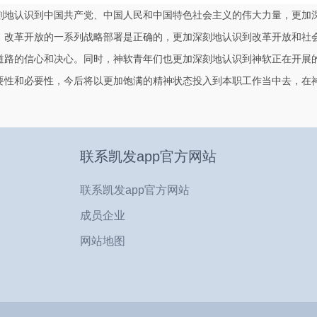
刻地认识到中国共产党、中国人民和中国特色社会主义的伟大力量，更加
、改革开放的一系列战略部署是正确的，更加深刻地认识到改革开放和社
道路的信心和决心。同时，神软青年们也更加深刻地认识到神软正在开展的
要性和必要性，今后将以更加饱满的精神状态投入到本职工作当中去，在
联系凯发app官方网站
联系凯发app官方网站
成员企业
网站地图