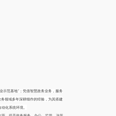
业
示
范
基
地
”
；
凭
借
智
慧
政
务
业
务
，
服
务
政
务
领
域
多
年
深
耕
细
作
的
经
验
，
为其
搭
建
自
动
化
系
统
环
境
。
方面，提高政务服务、办公、监管、决策