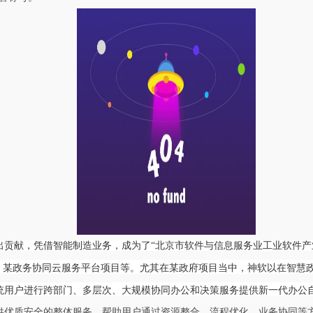
出
贡
献
，
凭
借
智
能
制
造
业
务
，
成
为
了
“
北
京
市
软
件
与
信
息
服
务
业
工
业
软
件
产
、某
政
务
协
同
云
服
务
平
台
项
目
等
。
尤
其
在某政府
项
目
当
中
，
神
软
以
在
智
慧
统
用
户
进
行
跨
部
门
、
多
层
次
、
大
规
模
协
同
办
公
和
决
策
服
务
提
供
新
一
代
办
公
供优质安全的整体服务，帮助用户通过资源整合、流程优化、业务协同等