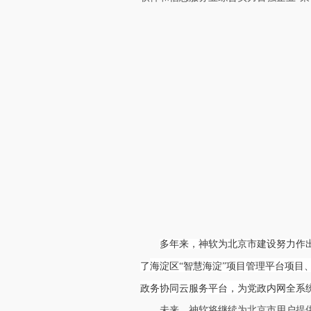
多
年
来
，
神
软
为
北
京
市
建
设
努
力
作
了
海
淀
区
“
智
慧
海
淀
”
项
目
管
理
平
台
项
目
政
务
协
同
云
服
务
平
台
，
为
党
政
内
网
全
系
未来，神软将继续为北京市用户提