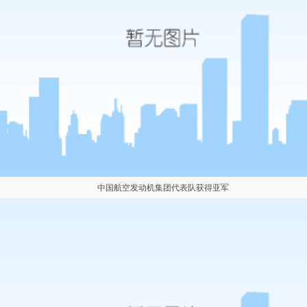
中国航空发动机集团代表队获得亚军