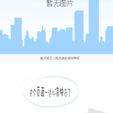
航天科工二院代表队获得季军