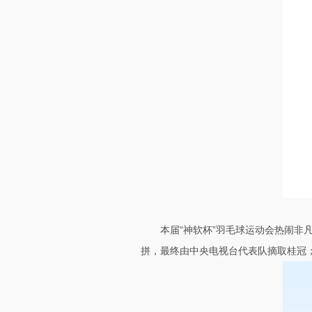
本届“神软杯”羽毛球运动会热闹
拼，最终由中央电视台代表队摘取桂冠