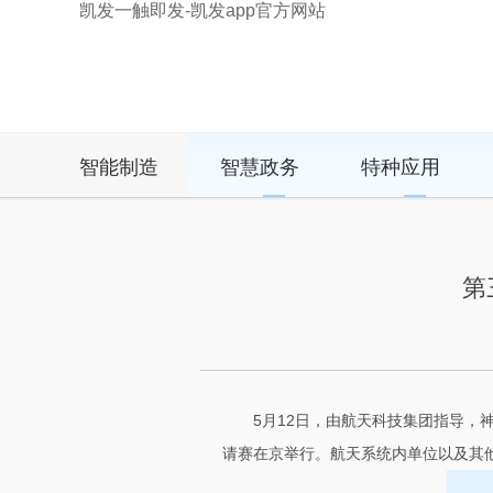
凯发一触即发-凯发app官方网站
智能制造
智慧政务
特种应用
第
5月12日，由航天科技集团指导，
请赛在京举行。航天系统内单位以及其他