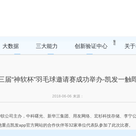
大数据
三大能力
创新验证中心
关于
三届“神软杯”羽毛球邀请赛成功举办-凯发一触
2018-06-06
来源：
神软公司主办，中科曙光、新华三集团、用友网络、宏杉科技存储、李宁公
重点凯发app官方网站的合作伙伴等32家单位代表队参加了此次比赛。