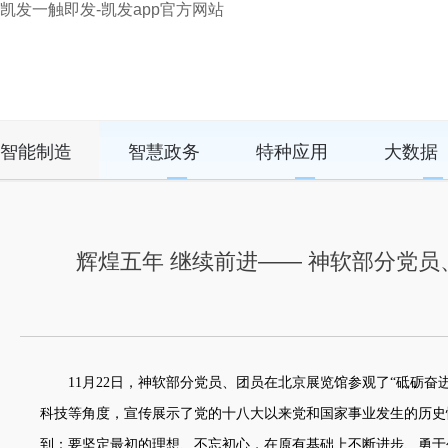
凯发一触即发-凯发app官方网站
智能制造
智慧政务
特种应用
大数据
辉煌五年 继续前进—— 神软部分党员
11月22日，神软部分党员、团员在北京展览馆参观了“砥砺
科技等角度，宣传展示了党的十八大以来党和国家事业发生的历史
到：要坚定最初的理想、不忘初心，在原有基础上不断进步、勇于